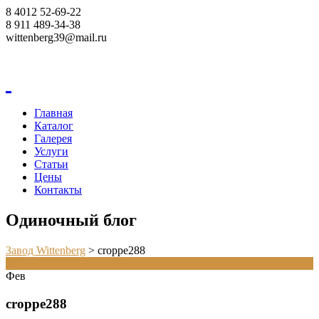
8 4012 52-69-22
8 911 489-34-38
wittenberg39@mail.ru
Корзина
Главная
Каталог
Галерея
Услуги
Статьи
Цены
Контакты
Одиночный блог
Завод Wittenberg
>
croppe288
11
Фев
croppe288