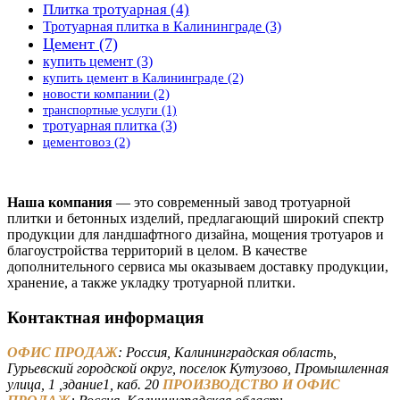
Плитка тротуарная
(4)
Тротуарная плитка в Калининграде
(3)
Цемент
(7)
купить цемент
(3)
купить цемент в Калининграде
(2)
новости компании
(2)
транспортные услуги
(1)
тротуарная плитка
(3)
цементовоз
(2)
Наша компания
— это современный завод тротуарной
плитки и бетонных изделий, предлагающий широкий спектр
продукции для ландшафтного дизайна, мощения тротуаров и
благоустройства территорий в целом. В качестве
дополнительного сервиса мы оказываем доставку продукции,
хранение, а также укладку тротуарной плитки.
Контактная информация
ОФИС ПРОДАЖ
: Россия, Калининградская область,
Гурьевский городской округ, поселок Кутузово, Промышленная
улица, 1 ,здание1, каб. 20
ПРОИЗВОДСТВО И ОФИС