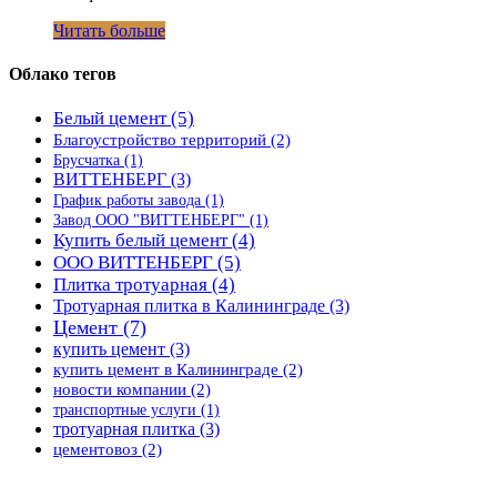
Читать больше
Облако тегов
Белый цемент
(5)
Благоустройство территорий
(2)
Брусчатка
(1)
ВИТТЕНБЕРГ
(3)
График работы завода
(1)
Завод ООО "ВИТТЕНБЕРГ"
(1)
Купить белый цемент
(4)
ООО ВИТТЕНБЕРГ
(5)
Плитка тротуарная
(4)
Тротуарная плитка в Калининграде
(3)
Цемент
(7)
купить цемент
(3)
купить цемент в Калининграде
(2)
новости компании
(2)
транспортные услуги
(1)
тротуарная плитка
(3)
цементовоз
(2)