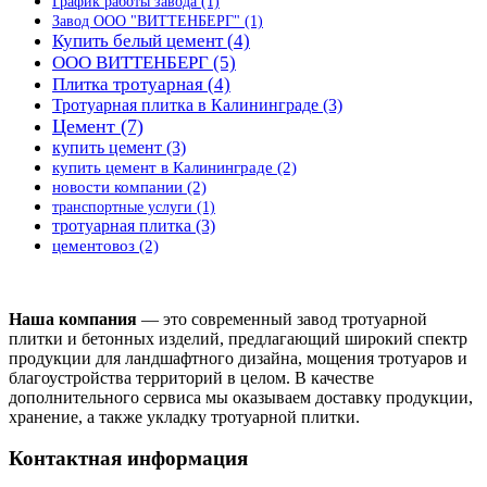
График работы завода
(1)
Завод ООО "ВИТТЕНБЕРГ"
(1)
Купить белый цемент
(4)
ООО ВИТТЕНБЕРГ
(5)
Плитка тротуарная
(4)
Тротуарная плитка в Калининграде
(3)
Цемент
(7)
купить цемент
(3)
купить цемент в Калининграде
(2)
новости компании
(2)
транспортные услуги
(1)
тротуарная плитка
(3)
цементовоз
(2)
Наша компания
— это современный завод тротуарной
плитки и бетонных изделий, предлагающий широкий спектр
продукции для ландшафтного дизайна, мощения тротуаров и
благоустройства территорий в целом. В качестве
дополнительного сервиса мы оказываем доставку продукции,
хранение, а также укладку тротуарной плитки.
Контактная информация