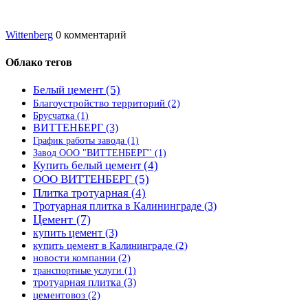
Wittenberg
0 комментарий
Облако тегов
Белый цемент
(5)
Благоустройство территорий
(2)
Брусчатка
(1)
ВИТТЕНБЕРГ
(3)
График работы завода
(1)
Завод ООО "ВИТТЕНБЕРГ"
(1)
Купить белый цемент
(4)
ООО ВИТТЕНБЕРГ
(5)
Плитка тротуарная
(4)
Тротуарная плитка в Калининграде
(3)
Цемент
(7)
купить цемент
(3)
купить цемент в Калининграде
(2)
новости компании
(2)
транспортные услуги
(1)
тротуарная плитка
(3)
цементовоз
(2)