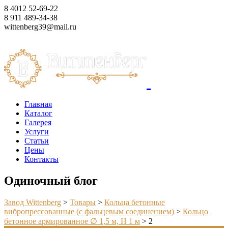
8 4012 52-69-22
8 911 489-34-38
wittenberg39@mail.ru
Корзина
Главная
Каталог
Галерея
Услуги
Статьи
Цены
Контакты
Одиночный блог
Завод Wittenberg
>
Товары
>
Кольца бетонные
вибропрессованные (с фальцевым соединением)
>
Кольцо
бетонное армированное ∅ 1,5 м, Н 1 м
>
2