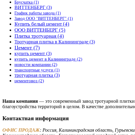
Брусчатка
(1)
ВИТТЕНБЕРГ
(3)
График работы завода
(1)
Завод ООО "ВИТТЕНБЕРГ"
(1)
Купить белый цемент
(4)
ООО ВИТТЕНБЕРГ
(5)
Плитка тротуарная
(4)
Тротуарная плитка в Калининграде
(3)
Цемент
(7)
купить цемент
(3)
купить цемент в Калининграде
(2)
новости компании
(2)
транспортные услуги
(1)
тротуарная плитка
(3)
цементовоз
(2)
Наша компания
— это современный завод тротуарной плитки
благоустройства территорий в целом. В качестве дополнительн
Контактная информация
ОФИС ПРОДАЖ
: Россия, Калининградская область, Гурьевски