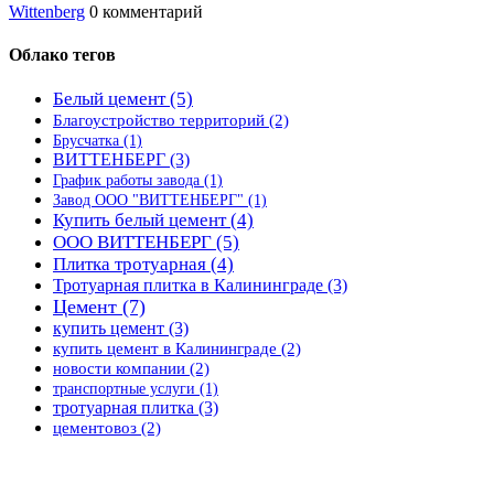
Wittenberg
0 комментарий
Облако тегов
Белый цемент
(5)
Благоустройство территорий
(2)
Брусчатка
(1)
ВИТТЕНБЕРГ
(3)
График работы завода
(1)
Завод ООО "ВИТТЕНБЕРГ"
(1)
Купить белый цемент
(4)
ООО ВИТТЕНБЕРГ
(5)
Плитка тротуарная
(4)
Тротуарная плитка в Калининграде
(3)
Цемент
(7)
купить цемент
(3)
купить цемент в Калининграде
(2)
новости компании
(2)
транспортные услуги
(1)
тротуарная плитка
(3)
цементовоз
(2)