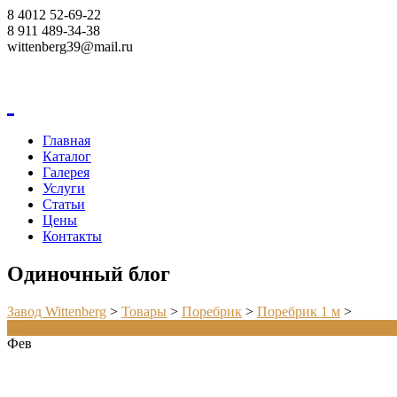
8 4012 52-69-22
8 911 489-34-38
wittenberg39@mail.ru
Корзина
Главная
Каталог
Галерея
Услуги
Статьи
Цены
Контакты
Одиночный блог
Завод Wittenberg
>
Товары
>
Поребрик
>
Поребрик 1 м
>
27
Фев